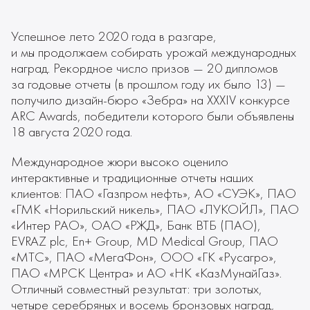
Успешное лето 2020 года в разгаре,
и мы продолжаем собирать урожай международных
наград. Рекордное число призов — 20 дипломов
за годовые отчеты (в прошлом году их было 13) —
получило дизайн-бюро «Зебра» на XXXIV конкурсе
ARC Awards, победители которого были объявлены
18 августа 2020 года.
Международное жюри высоко оценило
интерактивные и традиционные отчеты наших
клиентов: ПАО «Газпром нефть», АО «СУЭК», ПАО
«ГМК «Норильский никель», ПАО «ЛУКОЙЛ», ПАО
«Интер РАО», ОАО «РЖД», Банк ВТБ (ПАО),
EVRAZ plc, En+ Group, MD Medical Group, ПАО
«МТС», ПАО «МегаФон», ООО «ГК «Русагро»,
ПАО «МРСК Центра» и АО «НК «КазМунайГаз».
Отличный совместный результат: три золотых,
четыре серебряных и восемь бронзовых наград,