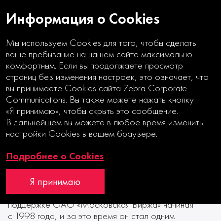
Информация о Cookies
Мы используем Cookies для того, чтобы сделать
13|11|2013
ваше пребывание на нашем сайте максимально
комфортным. Если вы продолжаете просмотр
Работы В2B дизайн-бюро
страниц без изменения настроек, это означает, что
вы принимаете Cookies сайта Zebra Corporate
«Зебра» стали лауреатами XVI
Communications. Вы также можете нажать кнопку
Ежегодного конкурса годовых
«Я принимаю», чтобы скрыть это сообщение.
В дальнейшем вы можете в любое время изменить
отчетов Московской Биржи
настройки Cookies в вашем браузере.
Подробнее о Cookies
12 ноября 2013 года состоялось торжественное
Я принимаю
награждение лауреатов XVI Ежегодного конкурса
годовых отчетов. Конкурс проводится при
поддержке ОАО «Московская Биржа» начиная
с 1998 года, и за это время он стал одним