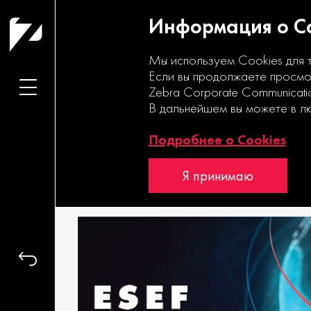
Информация о Co
Мы используем Cookies для 
Если вы продолжаете просмот
24|08|2021
Zebra Corporate Communicati
В дальнейшем вы можете в л
Конференция по ци
Подробнее о Cookies
Я принимаю