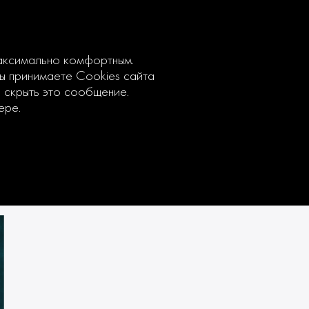
максимально комфортным.
вы принимаете Cookies сайта
ы скрыть это сообщение.
ере.
ости ESEF Day 2021