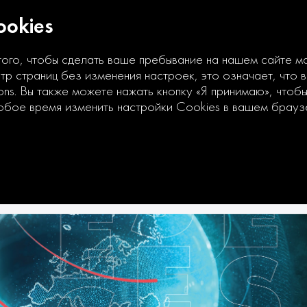
okies
того, чтобы сделать ваше пребывание на нашем сайте 
р страниц без изменения настроек, это означает, что 
ons. Вы также можете нажать кнопку «Я принимаю», чтоб
юбое время изменить настройки Cookies в вашем брауз
фровой финансовой отчетн