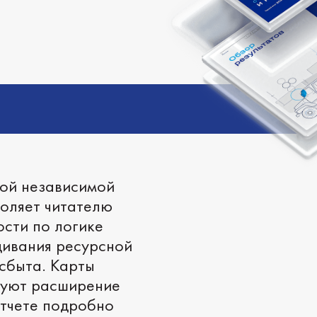
кой независимой
оляет читателю
ости по логике
щивания ресурсной
сбыта. Карты
руют расширение
отчете подробно