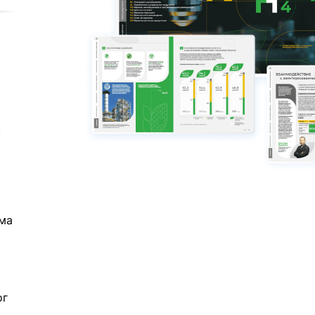
,
о
ема
ог