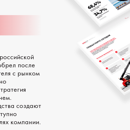
 российской
обрел после
теля с рынком
но
стратегия
нем.
дства создают
ступно
лях компании.