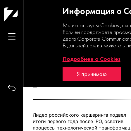
Информация о Co
Мы используем Cookies для 
Если вы продолжаете просмот
Zebra Corporate Communicati
В дальнейшем вы можете в л
Путь лидера
Подробнее о Cookies
Я принимаю
delimobil.ru
Годовой отчет
Лидер российского каршеринга подвел
итоги первого года после IPO, осветив
процессы технологической трансформац