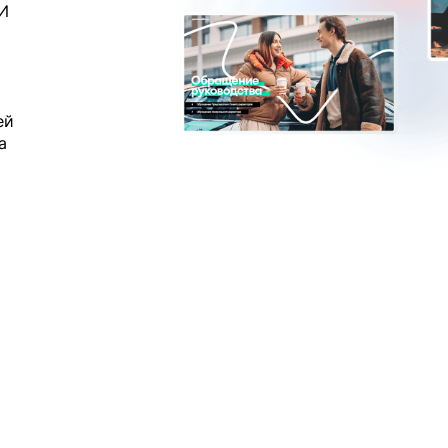
И
ей
а